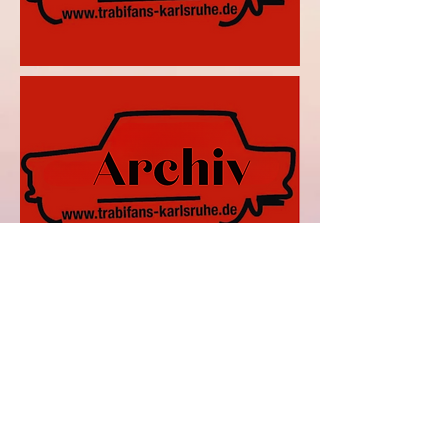
info@trabifans-karlsruhe.de
Datenschutz
©2024 von TrabIFAns-Karlsruhe e.V.. Erstellt mit