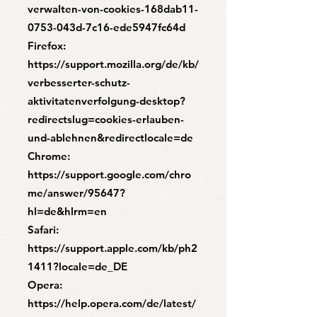
verwalten-von-cookies-168dab11-
0753-043d-7c16-ede5947fc64d
Firefox:
https://support.mozilla.org/de/kb/
verbesserter-schutz-
aktivitatenverfolgung-desktop?
redirectslug=cookies-erlauben-
und-ablehnen&redirectlocale=de
Chrome:
https://support.google.com/chro
me/answer/95647?
hl=de&hlrm=en
Safari:
https://support.apple.com/kb/ph2
1411?locale=de_DE
Opera:
https://help.opera.com/de/latest/