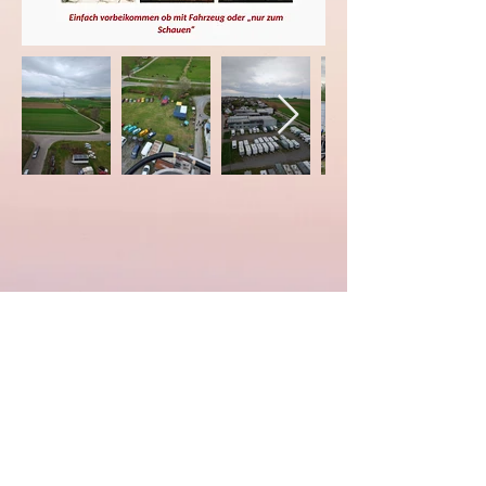
info@trabifans-karlsruhe.de