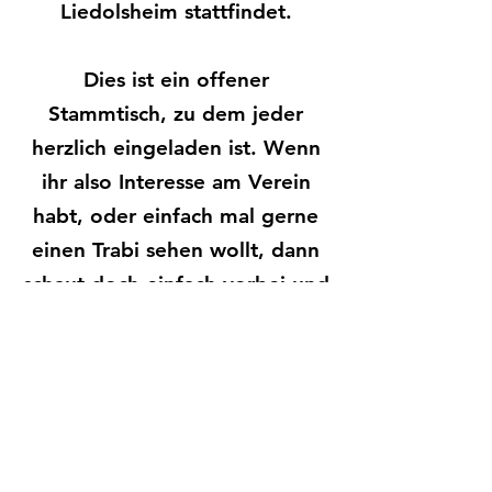
Liedolsheim stattfindet.
Dies ist ein offener
Stammtisch, zu dem jeder
herzlich eingeladen ist. Wenn
ihr also Interesse am Verein
habt, oder einfach mal gerne
einen Trabi sehen wollt, dann
schaut doch einfach vorbei und
stellt uns bei einem leckeren
Essen und Getränke eure
Fragen.
Mitglieder, Freunde und
Interessierte sind herzlich